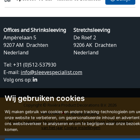
Offices and Shrinksleeving
Stretchsleeving
Ampèrelaan 5
De Roef 2
9207 AM Drachten
9206 AK Drachten
Nederland
Nederland
Tel: +31 (0)512-537930
E-mail:
info@sleevespecialist.com
Volg ons op:
Wij gebruiken cookies
Copyright © Rivièra Product Decorations B.V. 2026
Wij maken gebruik van cookies en andere tracking-technologieën om uw
Made with
❤
by
BO. Be Original
onze website te verbeteren, om gepersonaliseerde inhoud en advertent
Privacy statement
Rivièra genomineerd voor Friese Onderneming
ons websiteverkeer te analyseren en om te begrijpen waar onze bezoe
van het Jaar
Cookie instellingen
komen.