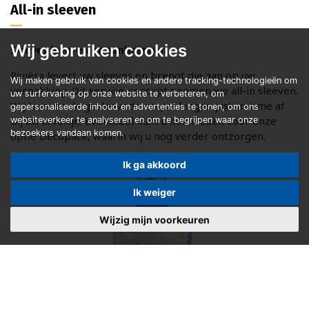
All-in sleeven
Wij gebruiken cookies
Sleeves leveren en aanbrengen
Rivièra levert uw sleeves en brengt die aan op uw
Wij maken gebruik van cookies en andere tracking-technologieën om
verpakking. Dit service-concept noemen we all-in sleeven.
uw surfervaring op onze website te verbeteren, om
Wij leveren de gesleevede verpakkingen just-in-time af
gepersonaliseerde inhoud en advertenties te tonen, om ons
bij uw afvullijn. Eventueel kunt u ook kiezen voor onze
websiteverkeer te analyseren en om te begrijpen waar onze
bezoekers vandaan komen.
optie Decopack, waarin wij u nog verder ontzorgen.
Ik ga akkoord
Ik weiger
Wijzig mijn voorkeuren