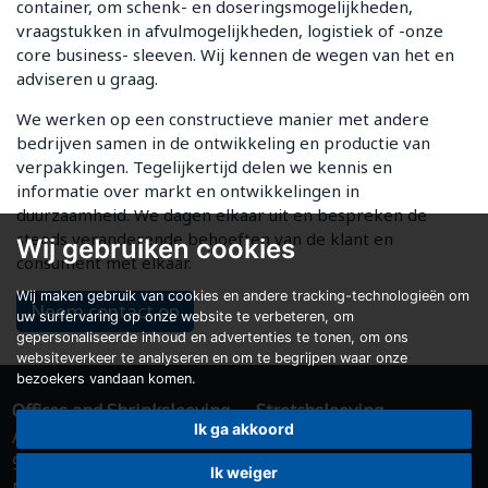
container, om schenk- en doseringsmogelijkheden,
vraagstukken in afvulmogelijkheden, logistiek of -onze
core business- sleeven. Wij kennen de wegen van het en
adviseren u graag.
We werken op een constructieve manier met andere
bedrijven samen in de ontwikkeling en productie van
verpakkingen. Tegelijkertijd delen we kennis en
informatie over markt en ontwikkelingen in
duurzaamheid. We dagen elkaar uit en bespreken de
steeds veranderende behoeften van de klant en
Wij gebruiken cookies
consument met elkaar.
Wij maken gebruik van cookies en andere tracking-technologieën om
Neem contact op
uw surfervaring op onze website te verbeteren, om
gepersonaliseerde inhoud en advertenties te tonen, om ons
websiteverkeer te analyseren en om te begrijpen waar onze
bezoekers vandaan komen.
Offices and Shrinksleeving
Stretchsleeving
Ik ga akkoord
Ampèrelaan 5
De Roef 2
9207 AM Drachten
9206 AK Drachten
Ik weiger