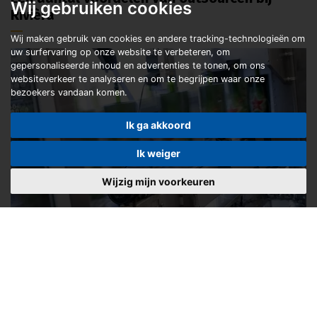
Wij gebruiken cookies
Rivièra
Wij maken gebruik van cookies en andere tracking-technologieën om
uw surfervaring op onze website te verbeteren, om
gepersonaliseerde inhoud en advertenties te tonen, om ons
websiteverkeer te analyseren en om te begrijpen waar onze
bezoekers vandaan komen.
Ik ga akkoord
Ik weiger
Wijzig mijn voorkeuren
U focust op uw kernactiviteiten: productie en
marketing
Stijging van productiviteit van uw afvullijn met tot wel