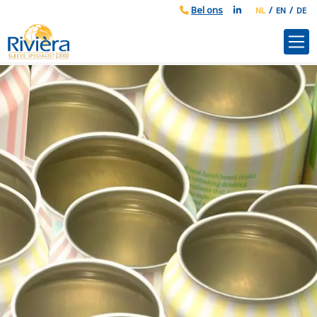
NL
EN
DE